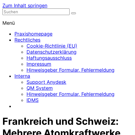
Zum Inhalt springen
Nephrologische Praxis mit Dialyse
Dialyse Leer
Menü
Praxishomepage
Rechtliches
Cookie-Richtlinie (EU)
Datenschutzerklärung
Haftungsausschluss
Impressum
Hinweisgeber Formular, Fehlermeldung
Interna
Support Anydesk
QM System
Hinweisgeber Formular, Fehlermeldung
IDMS
Frankreich und Schweiz:
Mehrere Atomkraftwerke