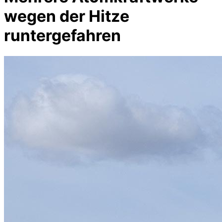
wegen der Hitze
runtergefahren