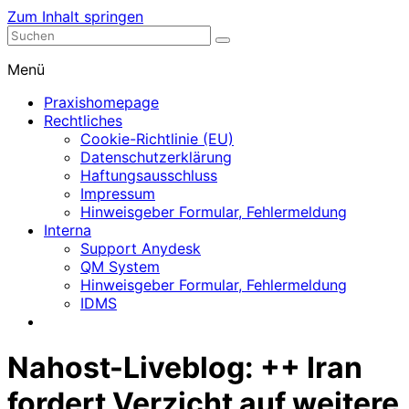
Zum Inhalt springen
Nephrologische Praxis mit Dialyse
Dialyse Leer
Menü
Praxishomepage
Rechtliches
Cookie-Richtlinie (EU)
Datenschutzerklärung
Haftungsausschluss
Impressum
Hinweisgeber Formular, Fehlermeldung
Interna
Support Anydesk
QM System
Hinweisgeber Formular, Fehlermeldung
IDMS
Nahost-Liveblog: ++ Iran
fordert Verzicht auf weitere