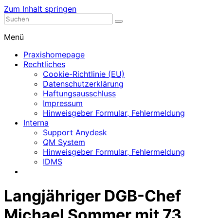
Zum Inhalt springen
Nephrologische Praxis mit Dialyse
Dialyse Leer
Menü
Praxishomepage
Rechtliches
Cookie-Richtlinie (EU)
Datenschutzerklärung
Haftungsausschluss
Impressum
Hinweisgeber Formular, Fehlermeldung
Interna
Support Anydesk
QM System
Hinweisgeber Formular, Fehlermeldung
IDMS
Langjähriger DGB-Chef
Michael Sommer mit 73