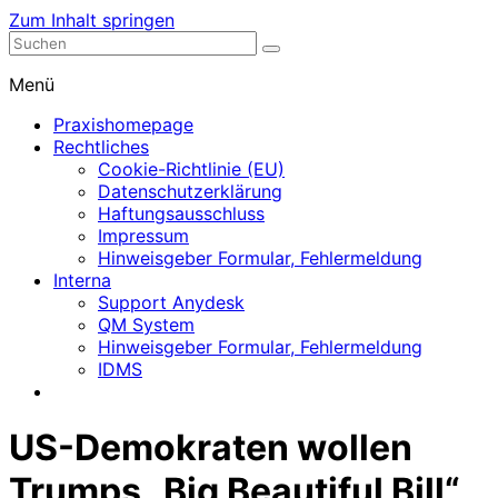
Zum Inhalt springen
Nephrologische Praxis mit Dialyse
Dialyse Leer
Menü
Praxishomepage
Rechtliches
Cookie-Richtlinie (EU)
Datenschutzerklärung
Haftungsausschluss
Impressum
Hinweisgeber Formular, Fehlermeldung
Interna
Support Anydesk
QM System
Hinweisgeber Formular, Fehlermeldung
IDMS
US-Demokraten wollen
Trumps „Big Beautiful Bill“