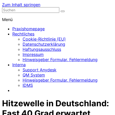
Zum Inhalt springen
Nephrologische Praxis mit Dialyse
Dialyse Leer
Menü
Praxishomepage
Rechtliches
Cookie-Richtlinie (EU)
Datenschutzerklärung
Haftungsausschluss
Impressum
Hinweisgeber Formular, Fehlermeldung
Interna
Support Anydesk
QM System
Hinweisgeber Formular, Fehlermeldung
IDMS
Hitzewelle in Deutschland:
Fast 40 Grad erwartet