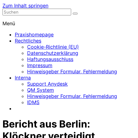
Zum Inhalt springen
Nephrologische Praxis mit Dialyse
Dialyse Leer
Menü
Praxishomepage
Rechtliches
Cookie-Richtlinie (EU)
Datenschutzerklärung
Haftungsausschluss
Impressum
Hinweisgeber Formular, Fehlermeldung
Interna
Support Anydesk
QM System
Hinweisgeber Formular, Fehlermeldung
IDMS
Bericht aus Berlin:
Klöckner verteidigt