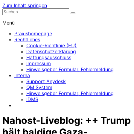
Zum Inhalt springen
Nephrologische Praxis mit Dialyse
Dialyse Leer
Menü
Praxishomepage
Rechtliches
Cookie-Richtlinie (EU)
Datenschutzerklärung
Haftungsausschluss
Impressum
Hinweisgeber Formular, Fehlermeldung
Interna
Support Anydesk
QM System
Hinweisgeber Formular, Fehlermeldung
IDMS
Nahost-Liveblog: ++ Trump
hält baldige Gaza-