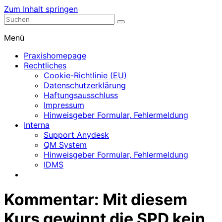
Zum Inhalt springen
Nephrologische Praxis mit Dialyse
Dialyse Leer
Menü
Praxishomepage
Rechtliches
Cookie-Richtlinie (EU)
Datenschutzerklärung
Haftungsausschluss
Impressum
Hinweisgeber Formular, Fehlermeldung
Interna
Support Anydesk
QM System
Hinweisgeber Formular, Fehlermeldung
IDMS
Kommentar: Mit diesem
Kurs gewinnt die SPD kein