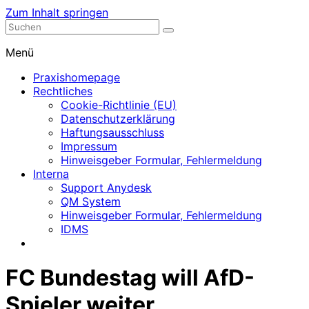
Zum Inhalt springen
Nephrologische Praxis mit Dialyse
Dialyse Leer
Menü
Praxishomepage
Rechtliches
Cookie-Richtlinie (EU)
Datenschutzerklärung
Haftungsausschluss
Impressum
Hinweisgeber Formular, Fehlermeldung
Interna
Support Anydesk
QM System
Hinweisgeber Formular, Fehlermeldung
IDMS
FC Bundestag will AfD-
Spieler weiter