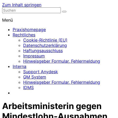
Zum Inhalt springen
Nephrologische Praxis mit Dialyse
Dialyse Leer
Menü
Praxishomepage
Rechtliches
Cookie-Richtlinie (EU)
Datenschutzerklärung
Haftungsausschluss
Impressum
Hinweisgeber Formular, Fehlermeldung
Interna
Support Anydesk
QM System
Hinweisgeber Formular, Fehlermeldung
IDMS
Arbeitsministerin gegen
Mindestlohn-Ausnahmen