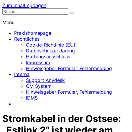
Zum Inhalt springen
Nephrologische Praxis mit Dialyse
Dialyse Leer
Menü
Praxishomepage
Rechtliches
Cookie-Richtlinie (EU)
Datenschutzerklärung
Haftungsausschluss
Impressum
Hinweisgeber Formular, Fehlermeldung
Interna
Support Anydesk
QM System
Hinweisgeber Formular, Fehlermeldung
IDMS
Stromkabel in der Ostsee:
„Estlink 2“ ist wieder am