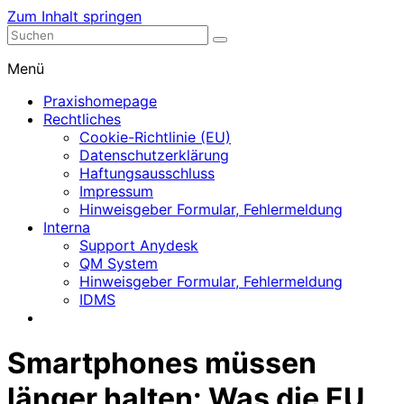
Zum Inhalt springen
Nephrologische Praxis mit Dialyse
Dialyse Leer
Menü
Praxishomepage
Rechtliches
Cookie-Richtlinie (EU)
Datenschutzerklärung
Haftungsausschluss
Impressum
Hinweisgeber Formular, Fehlermeldung
Interna
Support Anydesk
QM System
Hinweisgeber Formular, Fehlermeldung
IDMS
Smartphones müssen
länger halten: Was die EU