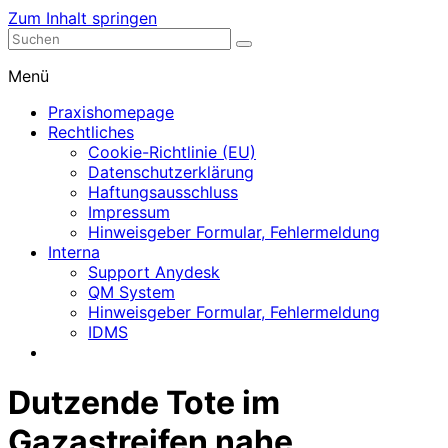
Zum Inhalt springen
Nephrologische Praxis mit Dialyse
Dialyse Leer
Menü
Praxishomepage
Rechtliches
Cookie-Richtlinie (EU)
Datenschutzerklärung
Haftungsausschluss
Impressum
Hinweisgeber Formular, Fehlermeldung
Interna
Support Anydesk
QM System
Hinweisgeber Formular, Fehlermeldung
IDMS
Dutzende Tote im
Gazastreifen nahe