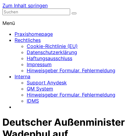
Zum Inhalt springen
Nephrologische Praxis mit Dialyse
Dialyse Leer
Menü
Praxishomepage
Rechtliches
Cookie-Richtlinie (EU)
Datenschutzerklärung
Haftungsausschluss
Impressum
Hinweisgeber Formular, Fehlermeldung
Interna
Support Anydesk
QM System
Hinweisgeber Formular, Fehlermeldung
IDMS
Deutscher Außenminister
Wadephul auf