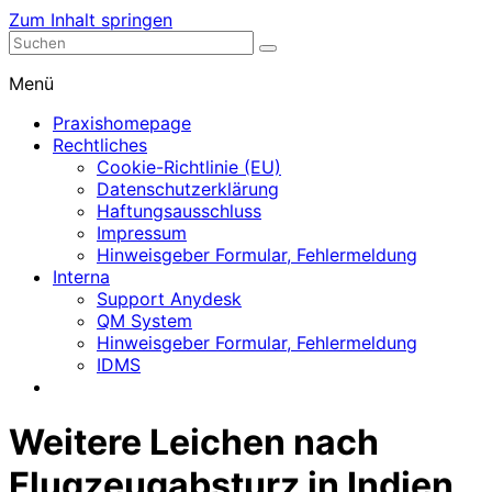
Zum Inhalt springen
Nephrologische Praxis mit Dialyse
Dialyse Leer
Menü
Praxishomepage
Rechtliches
Cookie-Richtlinie (EU)
Datenschutzerklärung
Haftungsausschluss
Impressum
Hinweisgeber Formular, Fehlermeldung
Interna
Support Anydesk
QM System
Hinweisgeber Formular, Fehlermeldung
IDMS
Weitere Leichen nach
Flugzeugabsturz in Indien