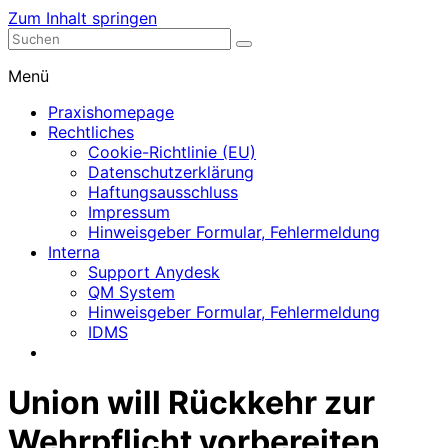
Zum Inhalt springen
Nephrologische Praxis mit Dialyse
Dialyse Leer
Menü
Praxishomepage
Rechtliches
Cookie-Richtlinie (EU)
Datenschutzerklärung
Haftungsausschluss
Impressum
Hinweisgeber Formular, Fehlermeldung
Interna
Support Anydesk
QM System
Hinweisgeber Formular, Fehlermeldung
IDMS
Union will Rückkehr zur
Wehrpflicht vorbereiten