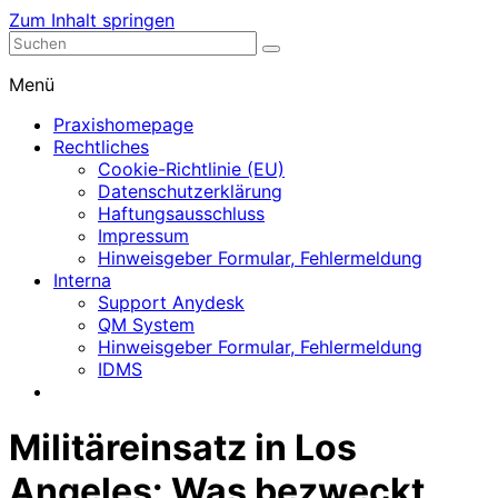
Zum Inhalt springen
Nephrologische Praxis mit Dialyse
Dialyse Leer
Menü
Praxishomepage
Rechtliches
Cookie-Richtlinie (EU)
Datenschutzerklärung
Haftungsausschluss
Impressum
Hinweisgeber Formular, Fehlermeldung
Interna
Support Anydesk
QM System
Hinweisgeber Formular, Fehlermeldung
IDMS
Militäreinsatz in Los
Angeles: Was bezweckt