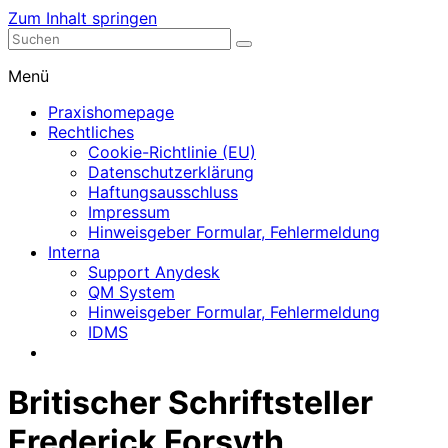
Zum Inhalt springen
Nephrologische Praxis mit Dialyse
Dialyse Leer
Menü
Praxishomepage
Rechtliches
Cookie-Richtlinie (EU)
Datenschutzerklärung
Haftungsausschluss
Impressum
Hinweisgeber Formular, Fehlermeldung
Interna
Support Anydesk
QM System
Hinweisgeber Formular, Fehlermeldung
IDMS
Britischer Schriftsteller
Frederick Forsyth