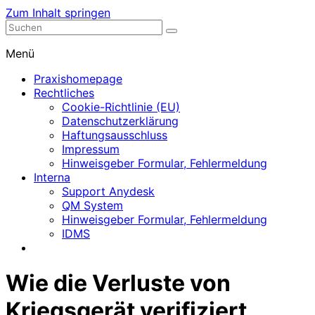
Zum Inhalt springen
Nephrologische Praxis mit Dialyse
Dialyse Leer
Menü
Praxishomepage
Rechtliches
Cookie-Richtlinie (EU)
Datenschutzerklärung
Haftungsausschluss
Impressum
Hinweisgeber Formular, Fehlermeldung
Interna
Support Anydesk
QM System
Hinweisgeber Formular, Fehlermeldung
IDMS
Wie die Verluste von
Kriegsgerät verifiziert