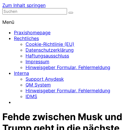
Zum Inhalt springen
Nephrologische Praxis mit Dialyse
Dialyse Leer
Menü
Praxishomepage
Rechtliches
Cookie-Richtlinie (EU)
Datenschutzerklärung
Haftungsausschluss
Impressum
Hinweisgeber Formular, Fehlermeldung
Interna
Support Anydesk
QM System
Hinweisgeber Formular, Fehlermeldung
IDMS
Fehde zwischen Musk und
Trump geht in die nächste