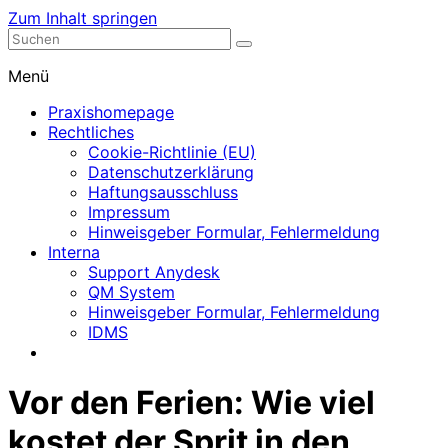
Zum Inhalt springen
Nephrologische Praxis mit Dialyse
Dialyse Leer
Menü
Praxishomepage
Rechtliches
Cookie-Richtlinie (EU)
Datenschutzerklärung
Haftungsausschluss
Impressum
Hinweisgeber Formular, Fehlermeldung
Interna
Support Anydesk
QM System
Hinweisgeber Formular, Fehlermeldung
IDMS
Vor den Ferien: Wie viel
kostet der Sprit in den