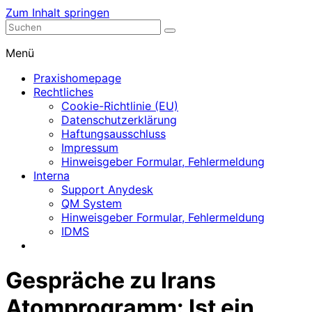
Zum Inhalt springen
Nephrologische Praxis mit Dialyse
Dialyse Leer
Menü
Praxishomepage
Rechtliches
Cookie-Richtlinie (EU)
Datenschutzerklärung
Haftungsausschluss
Impressum
Hinweisgeber Formular, Fehlermeldung
Interna
Support Anydesk
QM System
Hinweisgeber Formular, Fehlermeldung
IDMS
Gespräche zu Irans
Atomprogramm: Ist ein