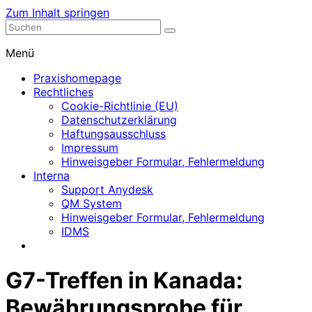
Zum Inhalt springen
Nephrologische Praxis mit Dialyse
Dialyse Leer
Menü
Praxishomepage
Rechtliches
Cookie-Richtlinie (EU)
Datenschutzerklärung
Haftungsausschluss
Impressum
Hinweisgeber Formular, Fehlermeldung
Interna
Support Anydesk
QM System
Hinweisgeber Formular, Fehlermeldung
IDMS
G7-Treffen in Kanada:
Bewährungsprobe für