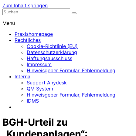
Zum Inhalt springen
Nephrologische Praxis mit Dialyse
Dialyse Leer
Menü
Praxishomepage
Rechtliches
Cookie-Richtlinie (EU)
Datenschutzerklärung
Haftungsausschluss
Impressum
Hinweisgeber Formular, Fehlermeldung
Interna
Support Anydesk
QM System
Hinweisgeber Formular, Fehlermeldung
IDMS
BGH-Urteil zu
„Kundenanlagen“: