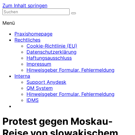
Zum Inhalt springen
Nephrologische Praxis mit Dialyse
Dialyse Leer
Menü
Praxishomepage
Rechtliches
Cookie-Richtlinie (EU)
Datenschutzerklärung
Haftungsausschluss
Impressum
Hinweisgeber Formular, Fehlermeldung
Interna
Support Anydesk
QM System
Hinweisgeber Formular, Fehlermeldung
IDMS
Protest gegen Moskau-
Reise von slowakischem