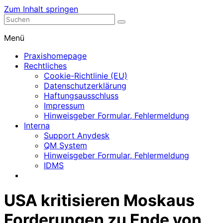
Zum Inhalt springen
Nephrologische Praxis mit Dialyse
Dialyse Leer
Menü
Praxishomepage
Rechtliches
Cookie-Richtlinie (EU)
Datenschutzerklärung
Haftungsausschluss
Impressum
Hinweisgeber Formular, Fehlermeldung
Interna
Support Anydesk
QM System
Hinweisgeber Formular, Fehlermeldung
IDMS
USA kritisieren Moskaus
Forderungen zu Ende von