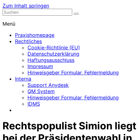
Zum Inhalt springen
Nephrologische Praxis mit Dialyse
Dialyse Leer
Menü
Praxishomepage
Rechtliches
Cookie-Richtlinie (EU)
Datenschutzerklärung
Haftungsausschluss
Impressum
Hinweisgeber Formular, Fehlermeldung
Interna
Support Anydesk
QM System
Hinweisgeber Formular, Fehlermeldung
IDMS
Rechtspopulist Simion liegt
bei der Präsidentenwahl in