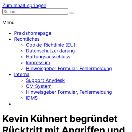
Zum Inhalt springen
Nephrologische Praxis mit Dialyse
Dialyse Leer
Menü
Praxishomepage
Rechtliches
Cookie-Richtlinie (EU)
Datenschutzerklärung
Haftungsausschluss
Impressum
Hinweisgeber Formular, Fehlermeldung
Interna
Support Anydesk
QM System
Hinweisgeber Formular, Fehlermeldung
IDMS
Kevin Kühnert begründet
Rücktritt mit Angriffen und