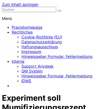
Zum Inhalt springen
Nephrologische Praxis mit Dialyse
Dialyse Leer
Menü
Praxishomepage
Rechtliches
Cookie-Richtlinie (EU)
Datenschutzerklärung
Haftungsausschluss
Impressum
Hinweisgeber Formular, Fehlermeldung
Interna
Support Anydesk
QM System
Hinweisgeber Formular, Fehlermeldung
IDMS
Experiment soll
Mumifizierungsrezept