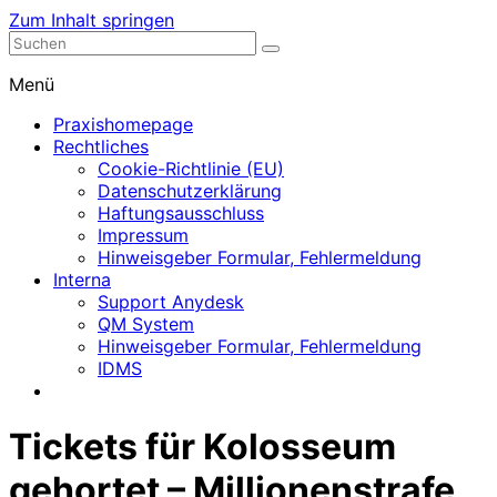
Zum Inhalt springen
Nephrologische Praxis mit Dialyse
Dialyse Leer
Menü
Praxishomepage
Rechtliches
Cookie-Richtlinie (EU)
Datenschutzerklärung
Haftungsausschluss
Impressum
Hinweisgeber Formular, Fehlermeldung
Interna
Support Anydesk
QM System
Hinweisgeber Formular, Fehlermeldung
IDMS
Tickets für Kolosseum
gehortet – Millionenstrafe