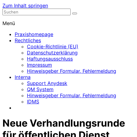
Zum Inhalt springen
Nephrologische Praxis mit Dialyse
Dialyse Leer
Menü
Praxishomepage
Rechtliches
Cookie-Richtlinie (EU)
Datenschutzerklärung
Haftungsausschluss
Impressum
Hinweisgeber Formular, Fehlermeldung
Interna
Support Anydesk
QM System
Hinweisgeber Formular, Fehlermeldung
IDMS
Neue Verhandlungsrunde
für öffentlichen Dienst