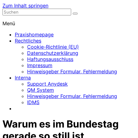
Zum Inhalt springen
Nephrologische Praxis mit Dialyse
Dialyse Leer
Menü
Praxishomepage
Rechtliches
Cookie-Richtlinie (EU)
Datenschutzerklärung
Haftungsausschluss
Impressum
Hinweisgeber Formular, Fehlermeldung
Interna
Support Anydesk
QM System
Hinweisgeber Formular, Fehlermeldung
IDMS
Warum es im Bundestag
gerade so still ist