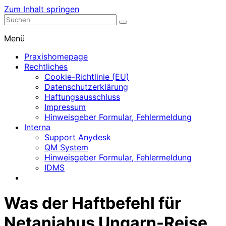
Zum Inhalt springen
Nephrologische Praxis mit Dialyse
Dialyse Leer
Menü
Praxishomepage
Rechtliches
Cookie-Richtlinie (EU)
Datenschutzerklärung
Haftungsausschluss
Impressum
Hinweisgeber Formular, Fehlermeldung
Interna
Support Anydesk
QM System
Hinweisgeber Formular, Fehlermeldung
IDMS
Was der Haftbefehl für
Netanjahus Ungarn-Reise