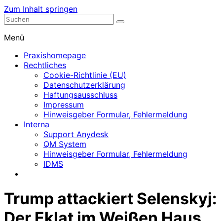
Zum Inhalt springen
Nephrologische Praxis mit Dialyse
Dialyse Leer
Menü
Praxishomepage
Rechtliches
Cookie-Richtlinie (EU)
Datenschutzerklärung
Haftungsausschluss
Impressum
Hinweisgeber Formular, Fehlermeldung
Interna
Support Anydesk
QM System
Hinweisgeber Formular, Fehlermeldung
IDMS
Trump attackiert Selenskyj:
Der Eklat im Weißen Haus