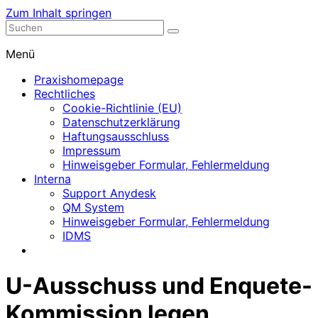
Zum Inhalt springen
Nephrologische Praxis mit Dialyse
Dialyse Leer
Menü
Praxishomepage
Rechtliches
Cookie-Richtlinie (EU)
Datenschutzerklärung
Haftungsausschluss
Impressum
Hinweisgeber Formular, Fehlermeldung
Interna
Support Anydesk
QM System
Hinweisgeber Formular, Fehlermeldung
IDMS
U-Ausschuss und Enquete-
Kommission legen