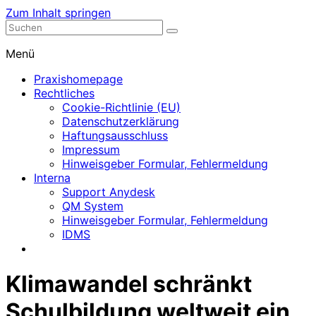
Zum Inhalt springen
Nephrologische Praxis mit Dialyse
Dialyse Leer
Menü
Praxishomepage
Rechtliches
Cookie-Richtlinie (EU)
Datenschutzerklärung
Haftungsausschluss
Impressum
Hinweisgeber Formular, Fehlermeldung
Interna
Support Anydesk
QM System
Hinweisgeber Formular, Fehlermeldung
IDMS
Klimawandel schränkt
Schulbildung weltweit ein