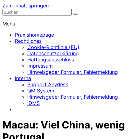
Zum Inhalt springen
Nephrologische Praxis mit Dialyse
Dialyse Leer
Menü
Praxishomepage
Rechtliches
Cookie-Richtlinie (EU)
Datenschutzerklärung
Haftungsausschluss
Impressum
Hinweisgeber Formular, Fehlermeldung
Interna
Support Anydesk
QM System
Hinweisgeber Formular, Fehlermeldung
IDMS
Macau: Viel China, wenig
Portugal