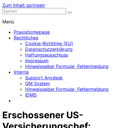
Zum Inhalt springen
Nephrologische Praxis mit Dialyse
Dialyse Leer
Menü
Praxishomepage
Rechtliches
Cookie-Richtlinie (EU)
Datenschutzerklärung
Haftungsausschluss
Impressum
Hinweisgeber Formular, Fehlermeldung
Interna
Support Anydesk
QM System
Hinweisgeber Formular, Fehlermeldung
IDMS
Erschossener US-
Versicherungschef: