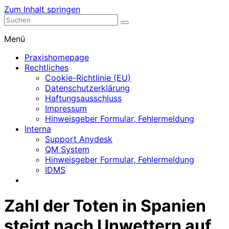
Zum Inhalt springen
Nephrologische Praxis mit Dialyse
Dialyse Leer
Menü
Praxishomepage
Rechtliches
Cookie-Richtlinie (EU)
Datenschutzerklärung
Haftungsausschluss
Impressum
Hinweisgeber Formular, Fehlermeldung
Interna
Support Anydesk
QM System
Hinweisgeber Formular, Fehlermeldung
IDMS
Zahl der Toten in Spanien
steigt nach Unwettern auf