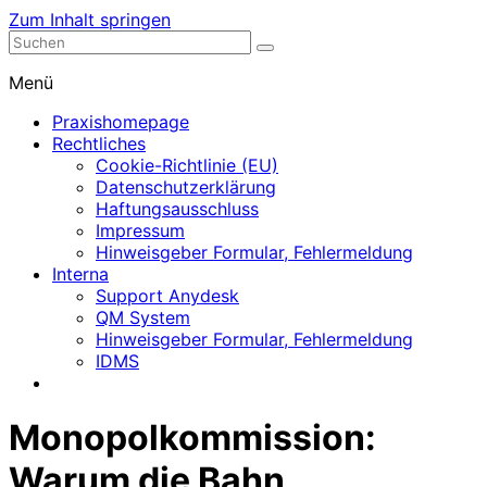
Zum Inhalt springen
Nephrologische Praxis mit Dialyse
Dialyse Leer
Menü
Praxishomepage
Rechtliches
Cookie-Richtlinie (EU)
Datenschutzerklärung
Haftungsausschluss
Impressum
Hinweisgeber Formular, Fehlermeldung
Interna
Support Anydesk
QM System
Hinweisgeber Formular, Fehlermeldung
IDMS
Monopolkommission:
Warum die Bahn