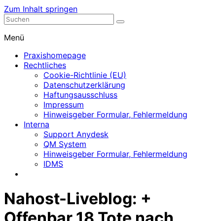
Zum Inhalt springen
Nephrologische Praxis mit Dialyse
Dialyse Leer
Menü
Praxishomepage
Rechtliches
Cookie-Richtlinie (EU)
Datenschutzerklärung
Haftungsausschluss
Impressum
Hinweisgeber Formular, Fehlermeldung
Interna
Support Anydesk
QM System
Hinweisgeber Formular, Fehlermeldung
IDMS
Nahost-Liveblog: +
Offenbar 18 Tote nach