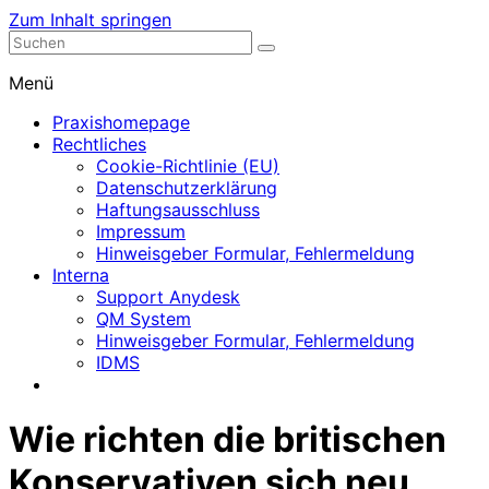
Zum Inhalt springen
Nephrologische Praxis mit Dialyse
Dialyse Leer
Menü
Praxishomepage
Rechtliches
Cookie-Richtlinie (EU)
Datenschutzerklärung
Haftungsausschluss
Impressum
Hinweisgeber Formular, Fehlermeldung
Interna
Support Anydesk
QM System
Hinweisgeber Formular, Fehlermeldung
IDMS
Wie richten die britischen
Konservativen sich neu