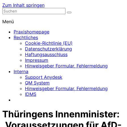
Zum Inhalt springen
Nephrologische Praxis mit Dialyse
Dialyse Leer
Menü
Praxishomepage
Rechtliches
Cookie-Richtlinie (EU)
Datenschutzerklärung
Haftungsausschluss
Impressum
Hinweisgeber Formular, Fehlermeldung
Interna
Support Anydesk
QM System
Hinweisgeber Formular, Fehlermeldung
IDMS
Thüringens Innenminister:
„Voraussetzungen für AfD-