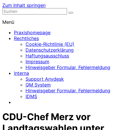
Zum Inhalt springen
Nephrologische Praxis mit Dialyse
Dialyse Leer
Menü
Praxishomepage
Rechtliches
Cookie-Richtlinie (EU)
Datenschutzerklärung
Haftungsausschluss
Impressum
Hinweisgeber Formular, Fehlermeldung
Interna
Support Anydesk
QM System
Hinweisgeber Formular, Fehlermeldung
IDMS
CDU-Chef Merz vor
Landtagswahlen unter