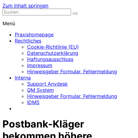
Zum Inhalt springen
Nephrologische Praxis mit Dialyse
Dialyse Leer
Menü
Praxishomepage
Rechtliches
Cookie-Richtlinie (EU)
Datenschutzerklärung
Haftungsausschluss
Impressum
Hinweisgeber Formular, Fehlermeldung
Interna
Support Anydesk
QM System
Hinweisgeber Formular, Fehlermeldung
IDMS
Postbank-Kläger
bekommen höhere