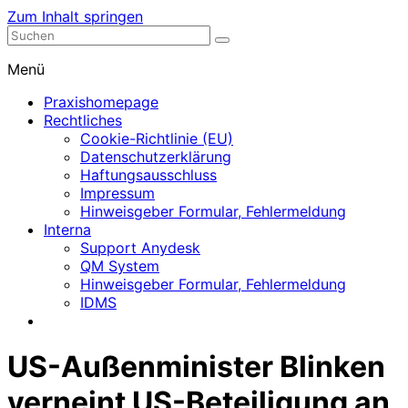
Zum Inhalt springen
Nephrologische Praxis mit Dialyse
Dialyse Leer
Menü
Praxishomepage
Rechtliches
Cookie-Richtlinie (EU)
Datenschutzerklärung
Haftungsausschluss
Impressum
Hinweisgeber Formular, Fehlermeldung
Interna
Support Anydesk
QM System
Hinweisgeber Formular, Fehlermeldung
IDMS
US-Außenminister Blinken
verneint US-Beteiligung an