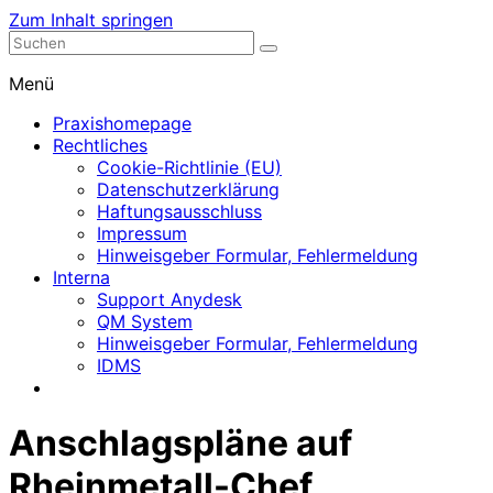
Zum Inhalt springen
Nephrologische Praxis mit Dialyse
Dialyse Leer
Menü
Praxishomepage
Rechtliches
Cookie-Richtlinie (EU)
Datenschutzerklärung
Haftungsausschluss
Impressum
Hinweisgeber Formular, Fehlermeldung
Interna
Support Anydesk
QM System
Hinweisgeber Formular, Fehlermeldung
IDMS
Anschlagspläne auf
Rheinmetall-Chef