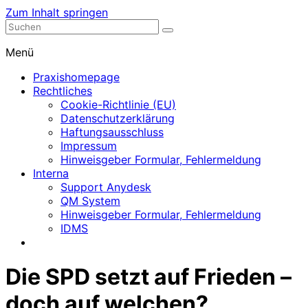
Zum Inhalt springen
Nephrologische Praxis mit Dialyse
Dialyse Leer
Menü
Praxishomepage
Rechtliches
Cookie-Richtlinie (EU)
Datenschutzerklärung
Haftungsausschluss
Impressum
Hinweisgeber Formular, Fehlermeldung
Interna
Support Anydesk
QM System
Hinweisgeber Formular, Fehlermeldung
IDMS
Die SPD setzt auf Frieden –
doch auf welchen?