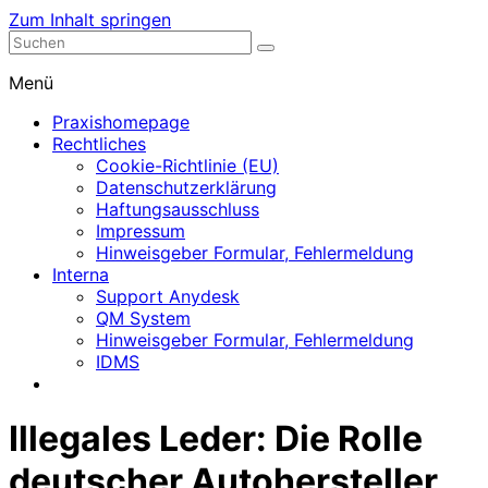
Zum Inhalt springen
Nephrologische Praxis mit Dialyse
Dialyse Leer
Menü
Praxishomepage
Rechtliches
Cookie-Richtlinie (EU)
Datenschutzerklärung
Haftungsausschluss
Impressum
Hinweisgeber Formular, Fehlermeldung
Interna
Support Anydesk
QM System
Hinweisgeber Formular, Fehlermeldung
IDMS
Illegales Leder: Die Rolle
deutscher Autohersteller