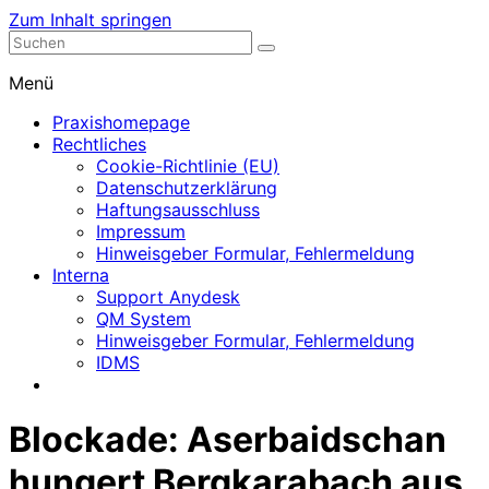
Zum Inhalt springen
Nephrologische Praxis mit Dialyse
Dialyse Leer
Menü
Praxishomepage
Rechtliches
Cookie-Richtlinie (EU)
Datenschutzerklärung
Haftungsausschluss
Impressum
Hinweisgeber Formular, Fehlermeldung
Interna
Support Anydesk
QM System
Hinweisgeber Formular, Fehlermeldung
IDMS
Blockade: Aserbaidschan
hungert Bergkarabach aus